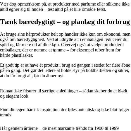
Vær dog opmærksom på, at produkter med parfume eller silikone ikke
altid egner sig til huden – test altid på et lille område først.
Tænk bæredygtigt – og planlæg dit forbrug
At bruge sine hårprodukter helt op handler ikke kun om økonomi, men
også om bæredygtighed. Ved at udnytte alt i emballagen reducerer du
spild og får mere ud af dine køb. Overvej også at vælge produkter i
emballager, der er nemme at tømme – for eksempel tuber frem for
hårde plastflasker.
Et godt tip er at have ét produkt i brug ad gangen i stedet for flere åbne
på én gang. Det gør det lettere at holde styr på holdbarheden og sikrer,
at du får brugt alt, før du åbner nyt.
Romantiske frisurer til særlige anledninger – sådan skaber du et blødt
og elegant look
Find din egen hårstil: Inspiration der føles autentisk og ikke blot følger
trends
Hår gennem årtierne – de mest markante trends fra 1900 til 1999