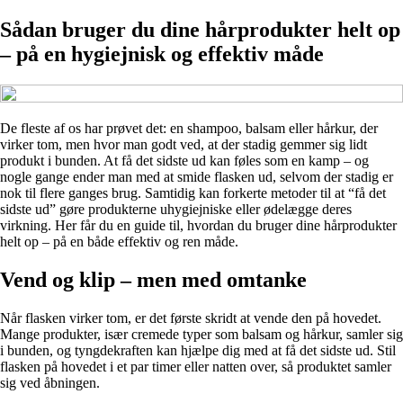
Sådan bruger du dine hårprodukter helt op
– på en hygiejnisk og effektiv måde
De fleste af os har prøvet det: en shampoo, balsam eller hårkur, der
virker tom, men hvor man godt ved, at der stadig gemmer sig lidt
produkt i bunden. At få det sidste ud kan føles som en kamp – og
nogle gange ender man med at smide flasken ud, selvom der stadig er
nok til flere ganges brug. Samtidig kan forkerte metoder til at “få det
sidste ud” gøre produkterne uhygiejniske eller ødelægge deres
virkning. Her får du en guide til, hvordan du bruger dine hårprodukter
helt op – på en både effektiv og ren måde.
Vend og klip – men med omtanke
Når flasken virker tom, er det første skridt at vende den på hovedet.
Mange produkter, især cremede typer som balsam og hårkur, samler sig
i bunden, og tyngdekraften kan hjælpe dig med at få det sidste ud. Stil
flasken på hovedet i et par timer eller natten over, så produktet samler
sig ved åbningen.