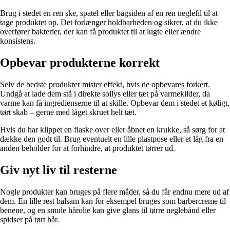
Brug i stedet en ren ske, spatel eller bagsiden af en ren neglefil til at
tage produktet op. Det forlænger holdbarheden og sikrer, at du ikke
overfører bakterier, der kan få produktet til at lugte eller ændre
konsistens.
Opbevar produkterne korrekt
Selv de bedste produkter mister effekt, hvis de opbevares forkert.
Undgå at lade dem stå i direkte sollys eller tæt på varmekilder, da
varme kan få ingredienserne til at skille. Opbevar dem i stedet et køligt,
tørt skab – gerne med låget skruet helt tæt.
Hvis du har klippet en flaske over eller åbnet en krukke, så sørg for at
dække den godt til. Brug eventuelt en lille plastpose eller et låg fra en
anden beholder for at forhindre, at produktet tørrer ud.
Giv nyt liv til resterne
Nogle produkter kan bruges på flere måder, så du får endnu mere ud af
dem. En lille rest balsam kan for eksempel bruges som barbercreme til
benene, og en smule hårolie kan give glans til tørre neglebånd eller
spidser på tørt hår.