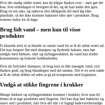
Hvis der stadig sidder rester, kan du klippe flasken over – men gør det
kun, hvis emballagen er beregnet til det, og du kan lukke den igen.
Brug en ren saks, og opbevar den afklippede del med låg eller
plastfolie, så der ikke kommer bakterier eller støv i produktet. Brug
resterne inden for få dage.
Brug lidt vand – men kun til visse
produkter
Et klassisk trick er at tilsætte en smule vand for at få de sidste rester ud.
Det kan fungere fint med shampoo og flydende balsam, men bør
undgås med hårkure, olier og stylingprodukter, da vand kan ændre
konsistensen og forkorte holdbarheden.
Hvis du fortynder shampoo, så brug kun en lille mængde vand, ryst
flasken godt, og brug blandingen med det samme. Det er en nem måde
at få de sidste dråber ud uden at gå på kompromis med hygiejnen.
Undgå at stikke fingrene i krukker
Mange hårkure og stylingprodukter kommer i krukker, hvor man let
fristes til at tage produktet med fingrene. Det kan dog føre bakterier og
snavs ned i produktet, især hvis det står i et fugtigt badeværelsesmiljø.