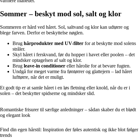
varmere måneder.
Sommer – beskyt mod sol, salt og klor
Sommeren er hård ved håret. Sol, saltvand og klor kan udtørre og
blege farven. Derfor er beskyttelse nøglen.
Brug
hårprodukter med UV-filter
for at beskytte mod solens
stråler.
Skyl håret i ferskvand, før du hopper i havet eller poolen – det
mindsker optagelsen af salt og klor.
Brug
leave-in conditioner
eller hårolie for at bevare fugten.
Undgå for meget varme fra føntørrer og glattejern – lad håret
lufttørre, når det er muligt.
Et godt tip er at samle håret i en løs fletning eller knold, når du er i
solen – det beskytter spidserne og mindsker slid.
Romantiske frisurer til særlige anledninger – sådan skaber du et blødt
og elegant look
Find din egen hårstil: Inspiration der føles autentisk og ikke blot følger
trends