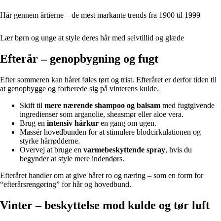
Hår gennem årtierne – de mest markante trends fra 1900 til 1999
Lær børn og unge at style deres hår med selvtillid og glæde
Efterår – genopbygning og fugt
Efter sommeren kan håret føles tørt og trist. Efteråret er derfor tiden til
at genopbygge og forberede sig på vinterens kulde.
Skift til
mere nærende shampoo og balsam
med fugtgivende
ingredienser som arganolie, sheasmør eller aloe vera.
Brug en
intensiv hårkur
en gang om ugen.
Massér hovedbunden for at stimulere blodcirkulationen og
styrke hårrødderne.
Overvej at bruge en
varmebeskyttende spray
, hvis du
begynder at style mere indendørs.
Efteråret handler om at give håret ro og næring – som en form for
“efterårsrengøring” for hår og hovedbund.
Vinter – beskyttelse mod kulde og tør luft