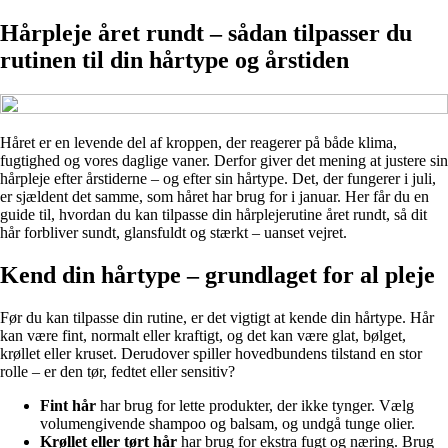
Hårpleje året rundt – sådan tilpasser du
rutinen til din hårtype og årstiden
Håret er en levende del af kroppen, der reagerer på både klima,
fugtighed og vores daglige vaner. Derfor giver det mening at justere sin
hårpleje efter årstiderne – og efter sin hårtype. Det, der fungerer i juli,
er sjældent det samme, som håret har brug for i januar. Her får du en
guide til, hvordan du kan tilpasse din hårplejerutine året rundt, så dit
hår forbliver sundt, glansfuldt og stærkt – uanset vejret.
Kend din hårtype – grundlaget for al pleje
Før du kan tilpasse din rutine, er det vigtigt at kende din hårtype. Hår
kan være fint, normalt eller kraftigt, og det kan være glat, bølget,
krøllet eller kruset. Derudover spiller hovedbundens tilstand en stor
rolle – er den tør, fedtet eller sensitiv?
Fint hår
har brug for lette produkter, der ikke tynger. Vælg
volumengivende shampoo og balsam, og undgå tunge olier.
Krøllet eller tørt hår
har brug for ekstra fugt og næring. Brug