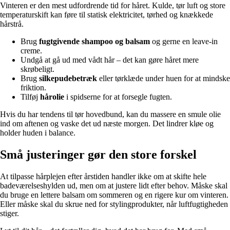
Vinteren er den mest udfordrende tid for håret. Kulde, tør luft og store
temperaturskift kan føre til statisk elektricitet, tørhed og knækkede
hårstrå.
Brug
fugtgivende shampoo og balsam
og gerne en leave-in
creme.
Undgå at gå ud med vådt hår – det kan gøre håret mere
skrøbeligt.
Brug
silkepudebetræk
eller tørklæde under huen for at mindske
friktion.
Tilføj
hårolie
i spidserne for at forsegle fugten.
Hvis du har tendens til tør hovedbund, kan du massere en smule olie
ind om aftenen og vaske det ud næste morgen. Det lindrer kløe og
holder huden i balance.
Små justeringer gør den store forskel
At tilpasse hårplejen efter årstiden handler ikke om at skifte hele
badeværelseshylden ud, men om at justere lidt efter behov. Måske skal
du bruge en lettere balsam om sommeren og en rigere kur om vinteren.
Eller måske skal du skrue ned for stylingprodukter, når luftfugtigheden
stiger.