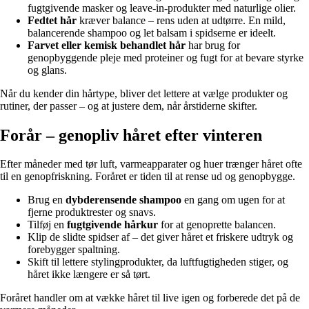
fugtgivende masker og leave-in-produkter med naturlige olier.
Fedtet hår
kræver balance – rens uden at udtørre. En mild,
balancerende shampoo og let balsam i spidserne er ideelt.
Farvet eller kemisk behandlet hår
har brug for
genopbyggende pleje med proteiner og fugt for at bevare styrke
og glans.
Når du kender din hårtype, bliver det lettere at vælge produkter og
rutiner, der passer – og at justere dem, når årstiderne skifter.
Forår – genopliv håret efter vinteren
Efter måneder med tør luft, varmeapparater og huer trænger håret ofte
til en genopfriskning. Foråret er tiden til at rense ud og genopbygge.
Brug en
dybderensende shampoo
en gang om ugen for at
fjerne produktrester og snavs.
Tilføj en
fugtgivende hårkur
for at genoprette balancen.
Klip de slidte spidser af – det giver håret et friskere udtryk og
forebygger spaltning.
Skift til lettere stylingprodukter, da luftfugtigheden stiger, og
håret ikke længere er så tørt.
Foråret handler om at vække håret til live igen og forberede det på de