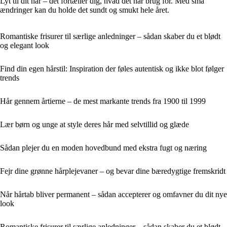
Lyt til dit hår – det fortæller dig, hvad det har brug for. Med små
ændringer kan du holde det sundt og smukt hele året.
Romantiske frisurer til særlige anledninger – sådan skaber du et blødt
og elegant look
Find din egen hårstil: Inspiration der føles autentisk og ikke blot følger
trends
Hår gennem årtierne – de mest markante trends fra 1900 til 1999
Lær børn og unge at style deres hår med selvtillid og glæde
Sådan plejer du en moden hovedbund med ekstra fugt og næring
Fejr dine grønne hårplejevaner – og bevar dine bæredygtige fremskridt
Når hårtab bliver permanent – sådan accepterer og omfavner du dit nye
look
Romantiske frisurer til særlige anledninger – sådan skaber du et blødt