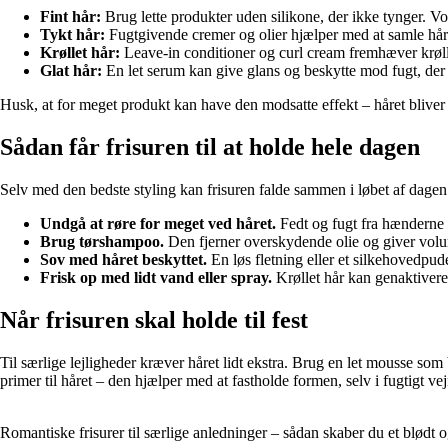
Fint hår:
Brug lette produkter uden silikone, der ikke tynger. V
Tykt hår:
Fugtgivende cremer og olier hjælper med at samle hår
Krøllet hår:
Leave-in conditioner og curl cream fremhæver krøl
Glat hår:
En let serum kan give glans og beskytte mod fugt, der ell
Husk, at for meget produkt kan have den modsatte effekt – håret bliver
Sådan får frisuren til at holde hele dagen
Selv med den bedste styling kan frisuren falde sammen i løbet af dagen.
Undgå at røre for meget ved håret.
Fedt og fugt fra hænderne få
Brug tørshampoo.
Den fjerner overskydende olie og giver vol
Sov med håret beskyttet.
En løs fletning eller et silkehovedpud
Frisk op med lidt vand eller spray.
Krøllet hår kan genaktivere
Når frisuren skal holde til fest
Til særlige lejligheder kræver håret lidt ekstra. Brug en let mousse so
primer til håret – den hjælper med at fastholde formen, selv i fugtigt vej
Romantiske frisurer til særlige anledninger – sådan skaber du et blødt 