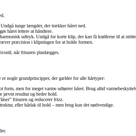
ed.
e. Undgå tunge længder, der trækker håret ned.
r håret lettere at håndtere.
 harmonisk udtryk. Undgå for korte klip, der kan få krøllerne til at stritte
æver præcision i klipningen for at holde formen.
ivsstil, når frisuren planlægges.
r er nogle grundprincipper, der gælder for alle hårtyper:
lot form, men for meget varme udtørrer håret. Brug altid varmebeskyttel
e jævnt resultat og bedre hold.
låser” frisuren og reducerer frizz.
truktur, eller hårlak til hold – men brug kun det nødvendige.
der.