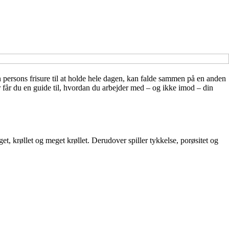
én persons frisure til at holde hele dagen, kan falde sammen på en anden
Her får du en guide til, hvordan du arbejder med – og ikke imod – din
lget, krøllet og meget krøllet. Derudover spiller tykkelse, porøsitet og