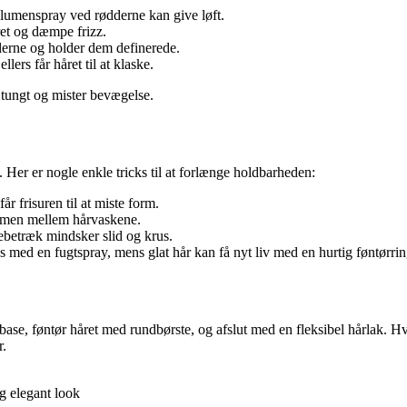
olumenspray ved rødderne kan give løft.
et og dæmpe frizz.
lerne og holder dem definerede.
ers får håret til at klaske.
 tungt og mister bevægelse.
 Her er nogle enkle tricks til at forlænge holdbarheden:
r frisuren til at miste form.
umen mellem hårvaskene.
ebetræk mindsker slid og krus.
s med en fugtspray, mens glat hår kan få nyt liv med en hurtig føntørrin
m base, føntør håret med rundbørste, og afslut med en fleksibel hårlak. 
r.
og elegant look