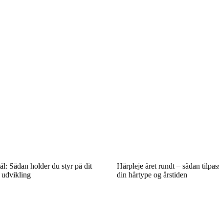
ål: Sådan holder du styr på dit
Hårpleje året rundt – sådan tilpass
 udvikling
din hårtype og årstiden