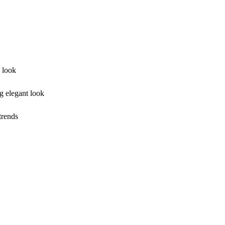
 look
og elegant look
 trends