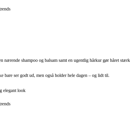
 trends
, en nærende shampoo og balsam samt en ugentlig hårkur gør håret stær
ke bare ser godt ud, men også holder hele dagen – og lidt til.
og elegant look
 trends