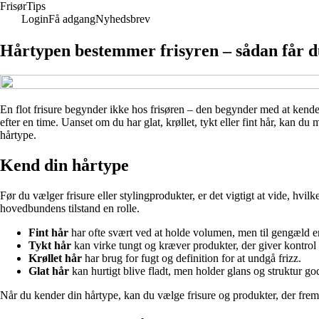
Frisør
Tips
Login
Få adgang
Nyhedsbrev
Hårtypen bestemmer frisyren – sådan får du
En flot frisure begynder ikke hos frisøren – den begynder med at kende 
efter en time. Uanset om du har glat, krøllet, tykt eller fint hår, kan d
hårtype.
Kend din hårtype
Før du vælger frisure eller stylingprodukter, er det vigtigt at vide, hvil
hovedbundens tilstand en rolle.
Fint hår
har ofte svært ved at holde volumen, men til gengæld er
Tykt hår
kan virke tungt og kræver produkter, der giver kontrol
Krøllet hår
har brug for fugt og definition for at undgå frizz.
Glat hår
kan hurtigt blive fladt, men holder glans og struktur godt
Når du kender din hårtype, kan du vælge frisure og produkter, der fre