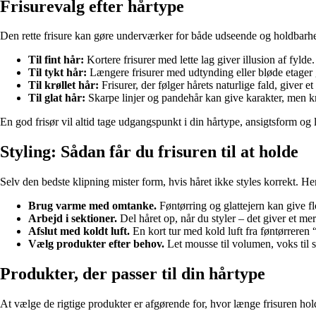
Frisurevalg efter hårtype
Den rette frisure kan gøre underværker for både udseende og holdbarh
Til fint hår:
Kortere frisurer med lette lag giver illusion af fyld
Til tykt hår:
Længere frisurer med udtynding eller bløde etager gø
Til krøllet hår:
Frisurer, der følger hårets naturlige fald, giver et
Til glat hår:
Skarpe linjer og pandehår kan give karakter, men kr
En god frisør vil altid tage udgangspunkt i din hårtype, ansigtsform og l
Styling: Sådan får du frisuren til at holde
Selv den bedste klipning mister form, hvis håret ikke styles korrekt. He
Brug varme med omtanke.
Føntørring og glattejern kan give f
Arbejd i sektioner.
Del håret op, når du styler – det giver et mer
Afslut med koldt luft.
En kort tur med kold luft fra føntørreren “
Vælg produkter efter behov.
Let mousse til volumen, voks til s
Produkter, der passer til din hårtype
At vælge de rigtige produkter er afgørende for, hvor længe frisuren hol