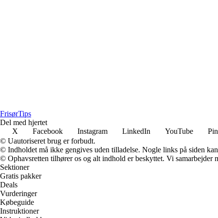
Frisør
Tips
Del med hjertet
X
Facebook
Instagram
LinkedIn
YouTube
Pin
© Uautoriseret brug er forbudt.
© Indholdet må ikke gengives uden tilladelse. Nogle links på siden ka
© Ophavsretten tilhører os og alt indhold er beskyttet. Vi samarbejder 
Sektioner
Gratis pakker
Deals
Vurderinger
Købeguide
Instruktioner