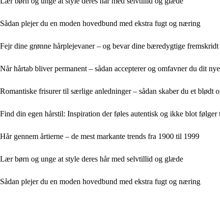
Lær børn og unge at style deres hår med selvtillid og glæde
Sådan plejer du en moden hovedbund med ekstra fugt og næring
Fejr dine grønne hårplejevaner – og bevar dine bæredygtige fremskridt
Når hårtab bliver permanent – sådan accepterer og omfavner du dit nye
Romantiske frisurer til særlige anledninger – sådan skaber du et blødt 
Find din egen hårstil: Inspiration der føles autentisk og ikke blot følger
Hår gennem årtierne – de mest markante trends fra 1900 til 1999
Lær børn og unge at style deres hår med selvtillid og glæde
Sådan plejer du en moden hovedbund med ekstra fugt og næring