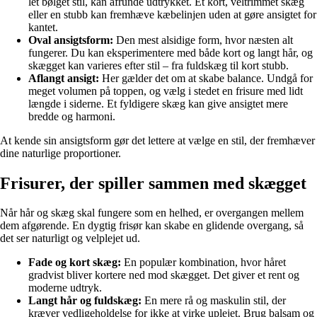
let bølget stil, kan afrunde udtrykket. Et kort, veltrimmet skæg
eller en stubb kan fremhæve kæbelinjen uden at gøre ansigtet for
kantet.
Oval ansigtsform:
Den mest alsidige form, hvor næsten alt
fungerer. Du kan eksperimentere med både kort og langt hår, og
skægget kan varieres efter stil – fra fuldskæg til kort stubb.
Aflangt ansigt:
Her gælder det om at skabe balance. Undgå for
meget volumen på toppen, og vælg i stedet en frisure med lidt
længde i siderne. Et fyldigere skæg kan give ansigtet mere
bredde og harmoni.
At kende sin ansigtsform gør det lettere at vælge en stil, der fremhæver
dine naturlige proportioner.
Frisurer, der spiller sammen med skægget
Når hår og skæg skal fungere som en helhed, er overgangen mellem
dem afgørende. En dygtig frisør kan skabe en glidende overgang, så
det ser naturligt og velplejet ud.
Fade og kort skæg:
En populær kombination, hvor håret
gradvist bliver kortere ned mod skægget. Det giver et rent og
moderne udtryk.
Langt hår og fuldskæg:
En mere rå og maskulin stil, der
kræver vedligeholdelse for ikke at virke uplejet. Brug balsam og