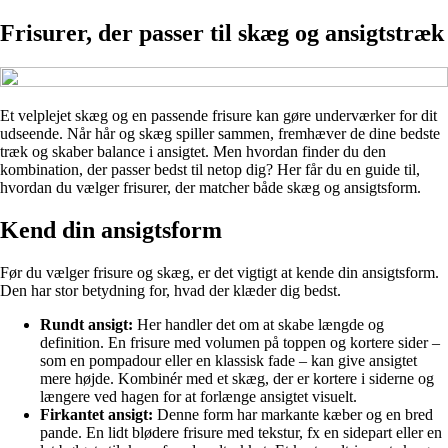
Frisurer, der passer til skæg og ansigtstræk
Et velplejet skæg og en passende frisure kan gøre underværker for dit
udseende. Når hår og skæg spiller sammen, fremhæver de dine bedste
træk og skaber balance i ansigtet. Men hvordan finder du den
kombination, der passer bedst til netop dig? Her får du en guide til,
hvordan du vælger frisurer, der matcher både skæg og ansigtsform.
Kend din ansigtsform
Før du vælger frisure og skæg, er det vigtigt at kende din ansigtsform.
Den har stor betydning for, hvad der klæder dig bedst.
Rundt ansigt:
Her handler det om at skabe længde og
definition. En frisure med volumen på toppen og kortere sider –
som en pompadour eller en klassisk fade – kan give ansigtet
mere højde. Kombinér med et skæg, der er kortere i siderne og
længere ved hagen for at forlænge ansigtet visuelt.
Firkantet ansigt:
Denne form har markante kæber og en bred
pande. En lidt blødere frisure med tekstur, fx en sidepart eller en