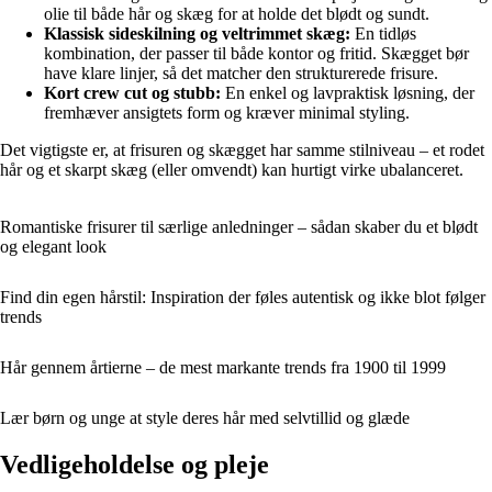
olie til både hår og skæg for at holde det blødt og sundt.
Klassisk sideskilning og veltrimmet skæg:
En tidløs
kombination, der passer til både kontor og fritid. Skægget bør
have klare linjer, så det matcher den strukturerede frisure.
Kort crew cut og stubb:
En enkel og lavpraktisk løsning, der
fremhæver ansigtets form og kræver minimal styling.
Det vigtigste er, at frisuren og skægget har samme stilniveau – et rodet
hår og et skarpt skæg (eller omvendt) kan hurtigt virke ubalanceret.
Romantiske frisurer til særlige anledninger – sådan skaber du et blødt
og elegant look
Find din egen hårstil: Inspiration der føles autentisk og ikke blot følger
trends
Hår gennem årtierne – de mest markante trends fra 1900 til 1999
Lær børn og unge at style deres hår med selvtillid og glæde
Vedligeholdelse og pleje