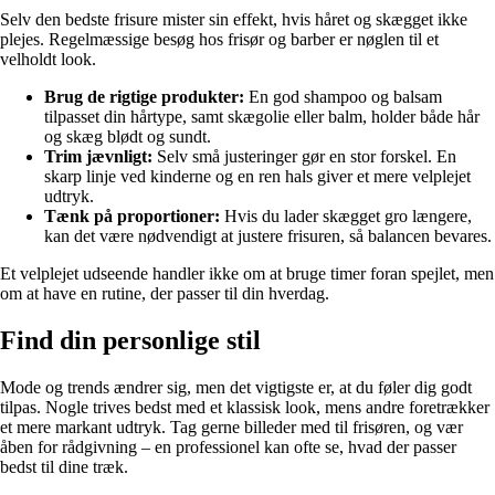
Selv den bedste frisure mister sin effekt, hvis håret og skægget ikke
plejes. Regelmæssige besøg hos frisør og barber er nøglen til et
velholdt look.
Brug de rigtige produkter:
En god shampoo og balsam
tilpasset din hårtype, samt skægolie eller balm, holder både hår
og skæg blødt og sundt.
Trim jævnligt:
Selv små justeringer gør en stor forskel. En
skarp linje ved kinderne og en ren hals giver et mere velplejet
udtryk.
Tænk på proportioner:
Hvis du lader skægget gro længere,
kan det være nødvendigt at justere frisuren, så balancen bevares.
Et velplejet udseende handler ikke om at bruge timer foran spejlet, men
om at have en rutine, der passer til din hverdag.
Find din personlige stil
Mode og trends ændrer sig, men det vigtigste er, at du føler dig godt
tilpas. Nogle trives bedst med et klassisk look, mens andre foretrækker
et mere markant udtryk. Tag gerne billeder med til frisøren, og vær
åben for rådgivning – en professionel kan ofte se, hvad der passer
bedst til dine træk.